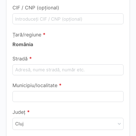
CIF / CNP
(opțional)
Țară/regiune
*
Stradă
*
Municipiu/localitate
*
Județ
*
Cluj