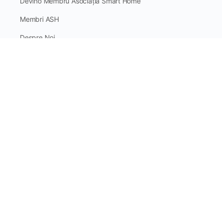
Devino Membru Asociația Smart Home
Membri ASH
Despre Noi
Donează pentru o piață mai
smart
Drepturi de autor și utilizare a informațiilor:
Copierea parțială sau integrală a materialelor, precum și
utilizarea acestora în scop comercial, fără a avea
statut de
membru asociat
, fără acordul scris al Asociației Smart
Home sau fără menționarea sursei, este
strict interzisă
și
atrage răspunderea conform legislației în vigoare.