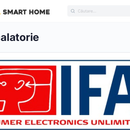
Căutare
pentru:
calatorie