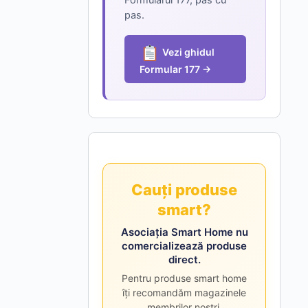
Formularul 177, pas cu
pas.
Vezi ghidul
Formular 177 →
Cauți produse
smart?
Asociația Smart Home nu
comercializează produse
direct.
Pentru produse smart home
îți recomandăm magazinele
membrilor noștri.